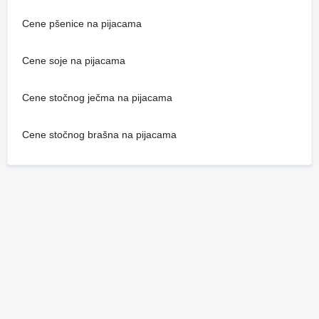
Cene pšenice na pijacama
Cene soje na pijacama
Cene stočnog ječma na pijacama
Cene stočnog brašna na pijacama