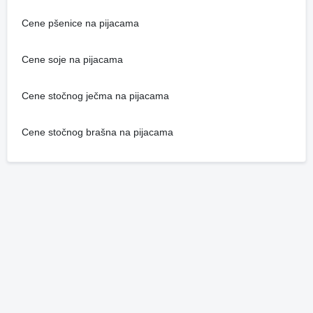
Cene pšenice na pijacama
Cene soje na pijacama
Cene stočnog ječma na pijacama
Cene stočnog brašna na pijacama