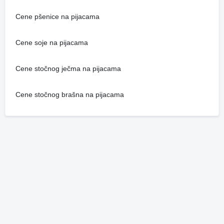
Cene pšenice na pijacama
Cene soje na pijacama
Cene stočnog ječma na pijacama
Cene stočnog brašna na pijacama