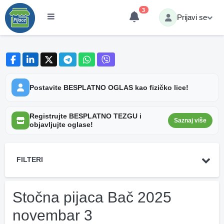
3
Prijavi se
Postavite BESPLATNO OGLAS kao fizičko lice!
Registrujte BESPLATNO TEZGU i
Saznaj više
objavljujte oglase!
FILTERI
Stočna pijaca Bač 2025
novembar 3