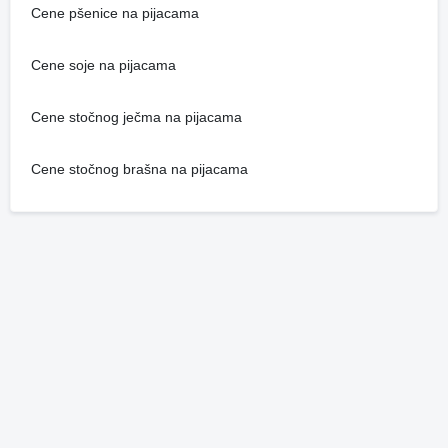
Cene pšenice na pijacama
Cene soje na pijacama
Cene stočnog ječma na pijacama
Cene stočnog brašna na pijacama