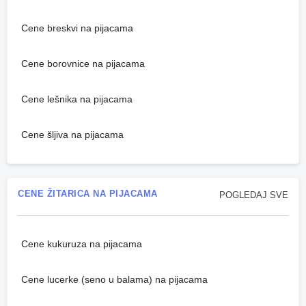
Cene breskvi na pijacama
Cene borovnice na pijacama
Cene lešnika na pijacama
Cene šljiva na pijacama
CENE ŽITARICA NA PIJACAMA
POGLEDAJ SVE
Cene kukuruza na pijacama
Cene lucerke (seno u balama) na pijacama