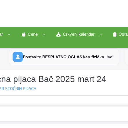
ar
Cene
Crkveni kalendar
Osta
Postavite BESPLATNO OGLAS kao fizičko lice!
čna pijaca Bač 2025 mart 24
AR STOČNIH PIJACA