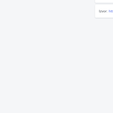
Izvor:
ht