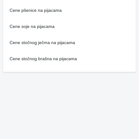
Cene pšenice na pijacama
Cene soje na pijacama
Cene stočnog ječma na pijacama
Cene stočnog brašna na pijacama