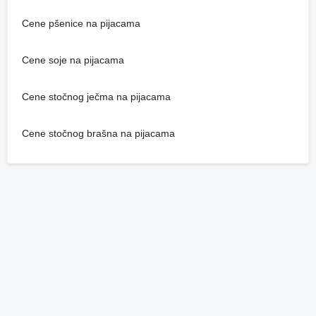
Cene pšenice na pijacama
Cene soje na pijacama
Cene stočnog ječma na pijacama
Cene stočnog brašna na pijacama