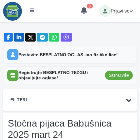
3
Prijavi se
Postavite BESPLATNO OGLAS kao fizičko lice!
Registrujte BESPLATNO TEZGU i
Saznaj više
objavljujte oglase!
FILTERI
Stočna pijaca Babušnica
2025 mart 24