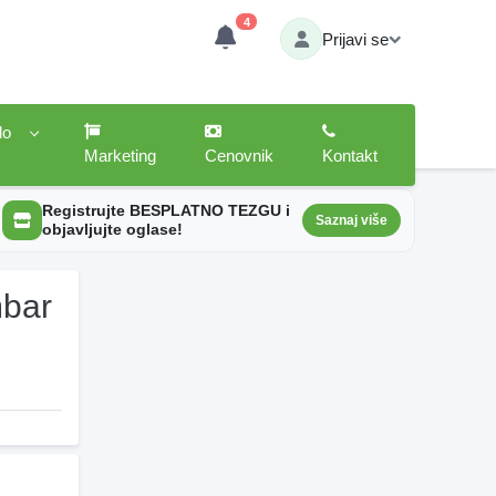
4
Prijavi se
lo
Marketing
Cenovnik
Kontakt
Registrujte BESPLATNO TEZGU i
Saznaj više
objavljujte oglase!
mbar