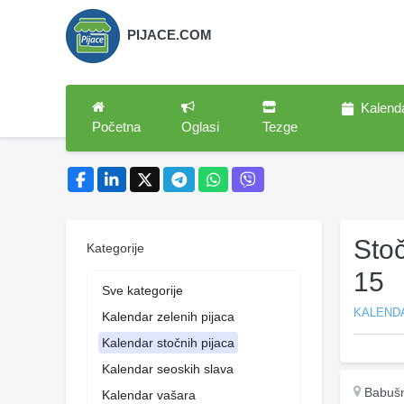
PIJACE.COM
Kalend
Početna
Oglasi
Tezge
Sto
Kategorije
15
Sve kategorije
KALEND
Kalendar zelenih pijaca
Kalendar stočnih pijaca
Kalendar seoskih slava
Babušn
Kalendar vašara