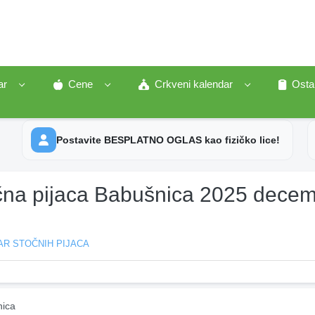
ar
Cene
Crkveni kalendar
Osta
Postavite BESPLATNO OGLAS kao fizičko lice!
čna pijaca Babušnica 2025 dece
AR STOČNIH PIJACA
ica