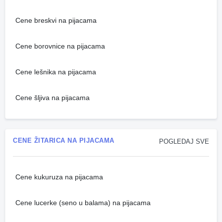
Cene breskvi na pijacama
Cene borovnice na pijacama
Cene lešnika na pijacama
Cene šljiva na pijacama
CENE ŽITARICA NA PIJACAMA
POGLEDAJ SVE
Cene kukuruza na pijacama
Cene lucerke (seno u balama) na pijacama