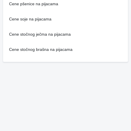
Cene pšenice na pijacama
Cene soje na pijacama
Cene stočnog ječma na pijacama
Cene stočnog brašna na pijacama