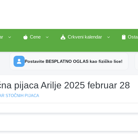
ar
Cene
Crkveni kalendar
Osta
Postavite BESPLATNO OGLAS kao fizičko lice!
na pijaca Arilje 2025 februar 28
AR STOČNIH PIJACA