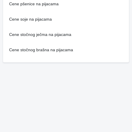
Cene pšenice na pijacama
Cene soje na pijacama
Cene stočnog ječma na pijacama
Cene stočnog brašna na pijacama