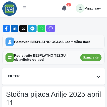
3
Prijavi se
Postavite BESPLATNO OGLAS kao fizičko lice!
Registrujte BESPLATNO TEZGU i
Saznaj više
objavljujte oglase!
FILTERI
Stočna pijaca Arilje 2025 april
11