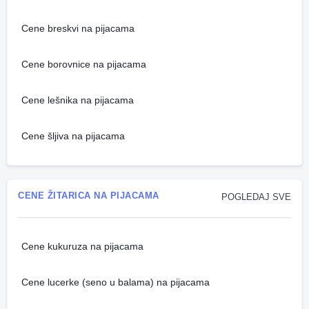
Cene breskvi na pijacama
Cene borovnice na pijacama
Cene lešnika na pijacama
Cene šljiva na pijacama
CENE ŽITARICA NA PIJACAMA
POGLEDAJ SVE
Cene kukuruza na pijacama
Cene lucerke (seno u balama) na pijacama