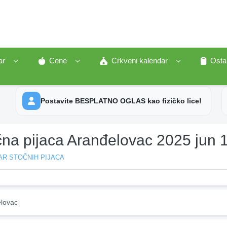
ar
Cene
Crkveni kalendar
Osta
Postavite BESPLATNO OGLAS kao fizičko lice!
čna pijaca Aranđelovac 2025 jun 
AR STOČNIH PIJACA
lovac