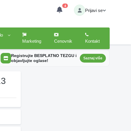
4
Prijavi se
lo
Marketing
Cenovnik
Kontakt
Registrujte BESPLATNO TEZGU i
Saznaj više
objavljujte oglase!
13