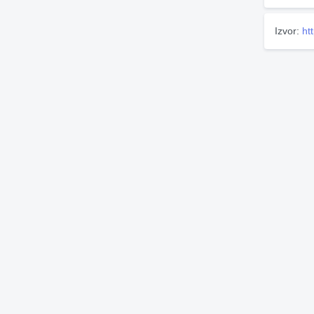
Izvor:
ht