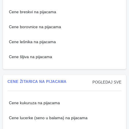
Cene breskvi na pijacama
Cene borovnice na pijacama
Cene lešnika na pijacama
Cene šljiva na pijacama
CENE ŽITARICA NA PIJACAMA
POGLEDAJ SVE
Cene kukuruza na pijacama
Cene lucerke (seno u balama) na pijacama