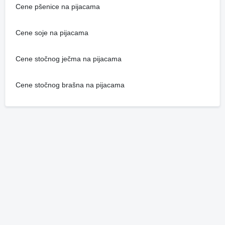
Cene pšenice na pijacama
Cene soje na pijacama
Cene stočnog ječma na pijacama
Cene stočnog brašna na pijacama