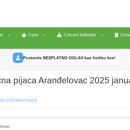
ar
Cene
Crkveni kalendar
Osta
Postavite BESPLATNO OGLAS kao fizičko lice!
čna pijaca Aranđelovac 2025 janu
AR STOČNIH PIJACA
lovac