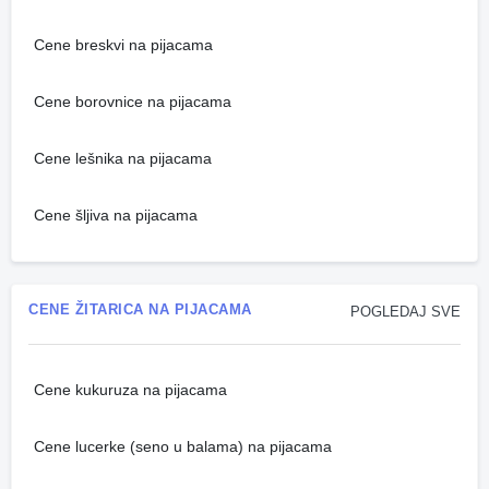
Cene breskvi na pijacama
Cene borovnice na pijacama
Cene lešnika na pijacama
Cene šljiva na pijacama
CENE ŽITARICA NA PIJACAMA
POGLEDAJ SVE
Cene kukuruza na pijacama
Cene lucerke (seno u balama) na pijacama