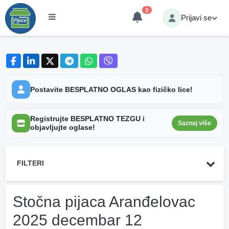
3
Prijavi se
Postavite BESPLATNO OGLAS kao fizičko lice!
Registrujte BESPLATNO TEZGU i
Saznaj više
objavljujte oglase!
FILTERI
Stočna pijaca Aranđelovac
2025 decembar 12