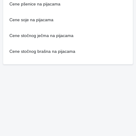
Cene pšenice na pijacama
Cene soje na pijacama
Cene stočnog ječma na pijacama
Cene stočnog brašna na pijacama