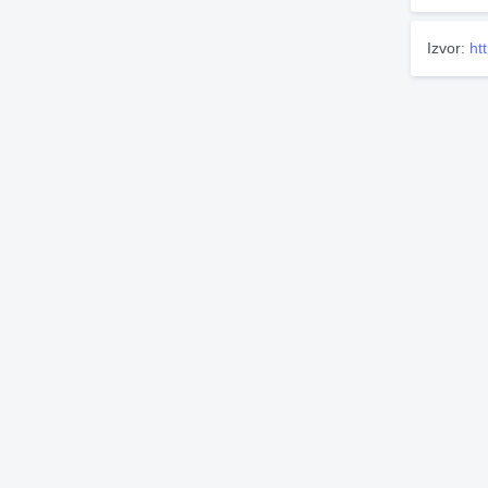
Izvor:
ht