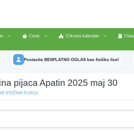
ar
Cene
Crkveni kalendar
Osta
Postavite BESPLATNO OGLAS kao fizičko lice!
čna pijaca Apatin 2025 maj 30
AR STOČNIH PIJACA