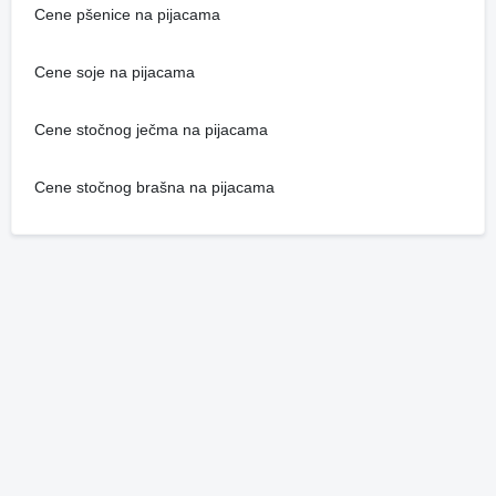
Cene pšenice na pijacama
Cene soje na pijacama
Cene stočnog ječma na pijacama
Cene stočnog brašna na pijacama