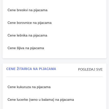
Cene breskvi na pijacama
Cene borovnice na pijacama
Cene lešnika na pijacama
Cene šljiva na pijacama
CENE ŽITARICA NA PIJACAMA
POGLEDAJ SVE
Cene kukuruza na pijacama
Cene lucerke (seno u balama) na pijacama