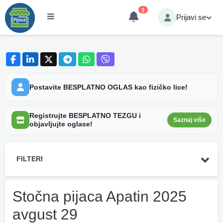
3
Prijavi se
Postavite BESPLATNO OGLAS kao fizičko lice!
Registrujte BESPLATNO TEZGU i
Saznaj više
objavljujte oglase!
FILTERI
Stočna pijaca Apatin 2025
avgust 29