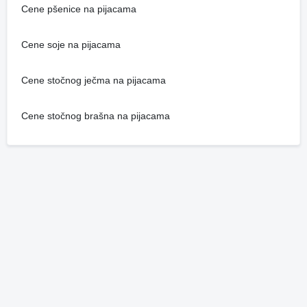
Cene pšenice na pijacama
Cene soje na pijacama
Cene stočnog ječma na pijacama
Cene stočnog brašna na pijacama