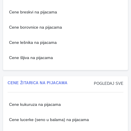
Cene breskvi na pijacama
Cene borovnice na pijacama
Cene lešnika na pijacama
Cene šljiva na pijacama
CENE ŽITARICA NA PIJACAMA
POGLEDAJ SVE
Cene kukuruza na pijacama
Cene lucerke (seno u balama) na pijacama