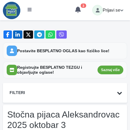
3
Prijavi se
Postavite BESPLATNO OGLAS kao fizičko lice!
Registrujte BESPLATNO TEZGU i
Saznaj više
objavljujte oglase!
FILTERI
Stočna pijaca Aleksandrovac
2025 oktobar 3