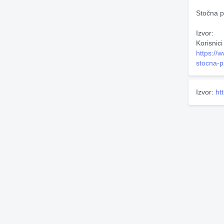
Stočna pi
Izvor:
Korisnici
https://
stocna-p
Izvor:
ht