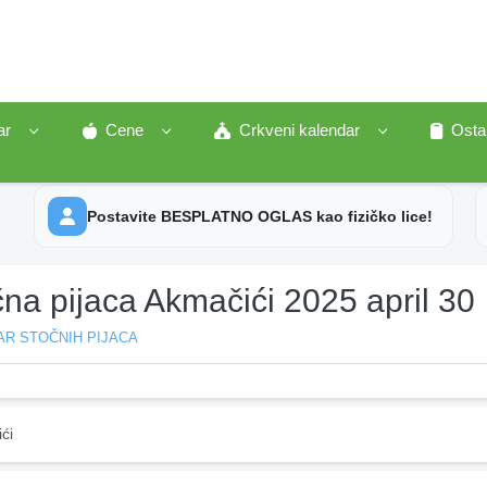
ar
Cene
Crkveni kalendar
Osta
Postavite BESPLATNO OGLAS kao fizičko lice!
na pijaca Akmačići 2025 april 30
AR STOČNIH PIJACA
ći