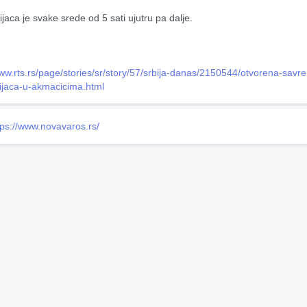
jaca je svake srede od 5 sati ujutru pa dalje.
www.rts.rs/page/stories/sr/story/57/srbija-danas/2150544/otvorena-sav
ijaca-u-akmacicima.html
tps://www.novavaros.rs/