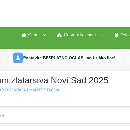
ar
Cene
Crkveni kalendar
Osta
Postavite BESPLATNO OGLAS kao fizičko lice!
am zlatarstva Novi Sad 2025
R DOGAĐAJA I MANIFESTACIJA
ad