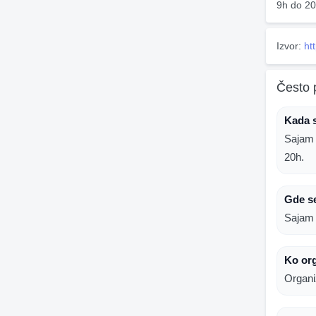
9h do 20
Izvor:
ht
Često 
Kada s
Sajam 
20h.
Gde se
Sajam 
Ko org
Organi