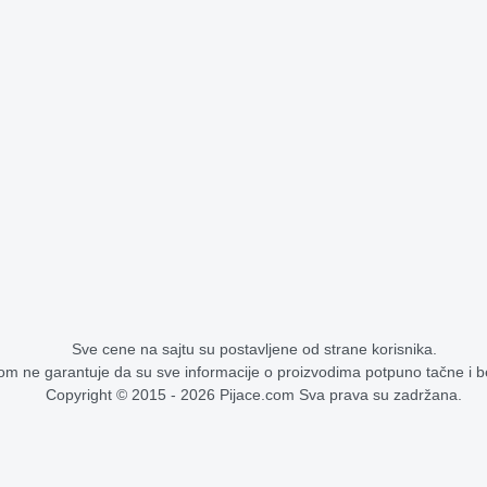
Sve cene na sajtu su postavljene od strane korisnika.
om ne garantuje da su sve informacije o proizvodima potpuno tačne i 
Copyright © 2015 - 2026 Pijace.com Sva prava su zadržana.
Cene na pijacama - stoka, voće, povrće, žitarice
Facebook stranica Pijace.com
Instagram profil Pijace.com
X profil Pijace.com
Google pretraga za Pijace
YouTube kanal Pija