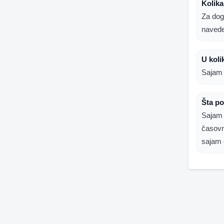
Kolika
Za dog
naved
U koli
Sajam 
Šta po
Sajam 
časovn
sajam 