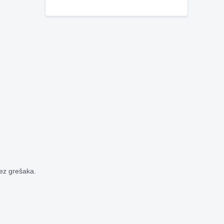
bez grešaka.
.com
ce.com