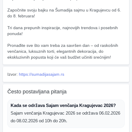
Započnite svoju bajku na Šumadija sajmu u Kragujevcu od 6. 
do 8. februara!
Tri dana prepunih inspiracije, najnovijih trendova i posebnih 
ponuda!
Pronađite sve što vam treba za savršen dan – od raskošnih 
venčanica, luksuznih torti, elegantnih dekoracija, do 
ekskluzivnih popusta koji će vaš budžet učiniti srećnijim!
Izvor:
https://sumadijasajam.rs
Često postavljana pitanja
Kada se održava Sajam venčanja Kragujevac 2026?
Sajam venčanja Kragujevac 2026 se održava 06.02.2026
do 08.02.2026 od 10h do 20h.