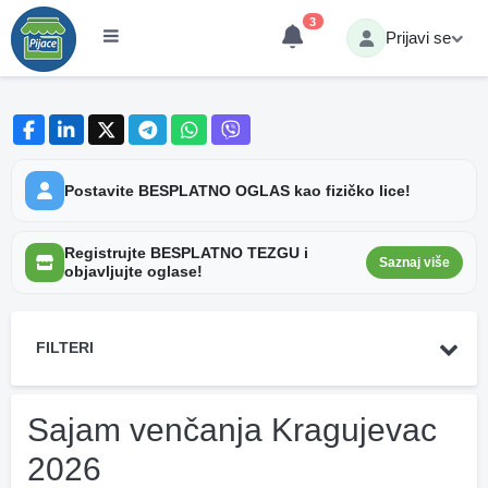
3
Prijavi se
Postavite BESPLATNO OGLAS kao fizičko lice!
Registrujte BESPLATNO TEZGU i
Saznaj više
objavljujte oglase!
FILTERI
Sajam venčanja Kragujevac
2026