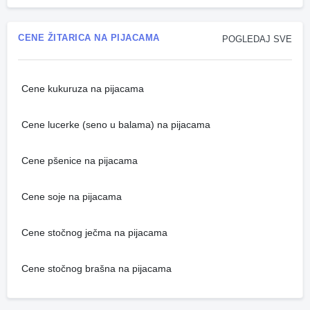
CENE ŽITARICA NA PIJACAMA
POGLEDAJ SVE
Cene kukuruza na pijacama
Cene lucerke (seno u balama) na pijacama
Cene pšenice na pijacama
Cene soje na pijacama
Cene stočnog ječma na pijacama
Cene stočnog brašna na pijacama