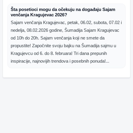
Šta posetioci mogu da očekuju na događaju Sajam
venčanja Kragujevac 2026?
Sajam venčanja Kragujevac, petak, 06.02, subota, 07.02 i
nedelja, 08.02.2026 godine, Šumadija Sajam Kragujevac
od 10h do 20h. Sajam venčanja koji ne smete da
propustite! Započnite svoju bajku na Šumadija sajmu u
Kragujevcu od 6. do 8. februara! Tri dana prepunih
inspiracije, najnovijih trendova i posebnih ponuda!...