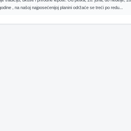
odine , na našoj najposećenijoj planini održaće se treći po redu...