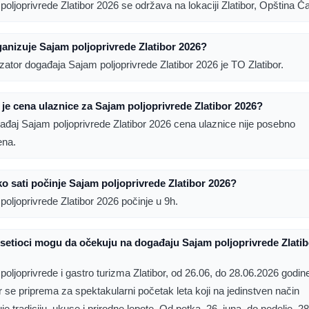
oljoprivrede Zlatibor 2026 se održava na lokaciji Zlatibor, Opština Ča
anizuje Sajam poljoprivrede Zlatibor 2026?
zator događaja Sajam poljoprivrede Zlatibor 2026 je TO Zlatibor.
 je cena ulaznice za Sajam poljoprivrede Zlatibor 2026?
ađaj Sajam poljoprivrede Zlatibor 2026 cena ulaznice nije posebno
ena.
ko sati počinje Sajam poljoprivrede Zlatibor 2026?
poljoprivrede Zlatibor 2026 počinje u 9h.
setioci mogu da očekuju na događaju Sajam poljoprivrede Zlatib
poljoprivrede i gastro turizma Zlatibor, od 26.06, do 28.06.2026 godin
or se priprema za spektakularni početak leta koji na jedinstven način
e tradiciju, ukuse i prirodne lepote. Od petka, 26. juna, do nedelje, 28