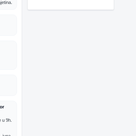
jetina.
or
e u 9h.
. juna