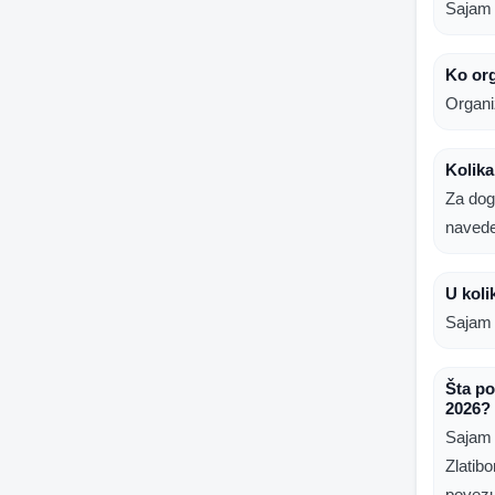
Sajam p
Ko org
Organi
Kolika
Za dog
naved
U koli
Sajam 
Šta po
2026?
Sajam 
Zlatib
povezuj