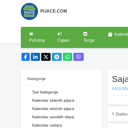
PIJACE.COM
Kalend
Početna
Oglasi
Tezge
Saja
Kategorije
KALENDA
Sve kategorije
Kalendar zelenih pijaca
Kalendar stočnih pijaca
Zlatibo
Kalendar seoskih slava
Kalendar vašara