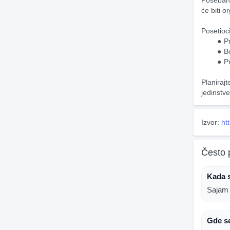
Poseban 
će biti o
Posetioci
Pr
Be
P
Planirajt
jedinstve
Izvor:
ht
Često 
Kada s
Sajam 
Gde se