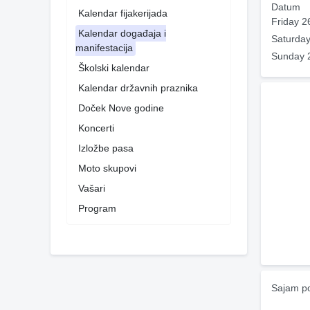
Datum
Kalendar fijakerijada
Friday 2
Kalendar događaja i
Saturday
manifestacija
Sunday 
Školski kalendar
Kalendar državnih praznika
Doček Nove godine
Koncerti
Izložbe pasa
Moto skupovi
Vašari
Program
Sajam po