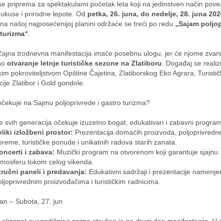
 se priprema za spektakularni početak leta koji na jedinstven način povez
, ukuse i prirodne lepote. Od 
petka, 26. juna, do nedelje, 28. juna 2026
 na našoj najposećenijoj planini održaće se treći po redu 
„Sajam poljop
 turizma“
.
ajna trodnevna manifestacija imaće posebnu ulogu, jer će njome zvanič
no 
otvaranje letnje turističke sezone na Zlatiboru
. Događaj se realiz
kim pokroviteljstvom Opštine Čajetina, Zlatiborskog Eko Agrara, Turistič
ije Zlatibor i Gold gondole.
očekuje na Sajmu poljoprivrede i gastro turizma?
e svih generacija očekuje izuzetno bogat, edukativan i zabavni progra
eliki izložbeni prostor:
 Prezentacija domaćih proizvoda, poljoprivredne
preme, turističke ponude i unikatnih radova starih zanata.
oncerti i zabava:
 Muzički program na otvorenom koji garantuje sjajnu 
tmosferu tokom celog vikenda.
tručni paneli i predavanja:
 Edukativni sadržaji i prezentacije namenje
oljoprivrednim proizvođačima i turističkim radnicima.
an – Subota, 27. jun