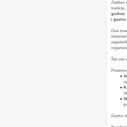
Zlatibor
tradiciju
godine
,
i gastro
Ova znač
obeleže
zajednič
organizac
Šta vas 
Posetioc
V
o
K
a
S
p
Gastro d