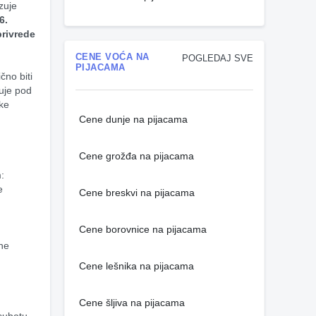
uje 
. 
rivrede 
CENE VOĆA NA
POGLEDAJ SVE
PIJACAMA
no biti 
uje pod 
ke 
Cene dunje na pijacama
Cene grožđa na pijacama
m:
 
Cene breskvi na pijacama
Cene borovnice na pijacama
ne 
Cene lešnika na pijacama
Cene šljiva na pijacama