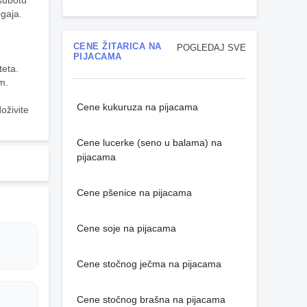
subotu 
gaja. 
CENE ŽITARICA NA
POGLEDAJ SVE
PIJACAMA
teta.
m.
Cene kukuruza na pijacama
oživite 
Cene lucerke (seno u balama) na
pijacama
Cene pšenice na pijacama
Cene soje na pijacama
Cene stočnog ječma na pijacama
Cene stočnog brašna na pijacama