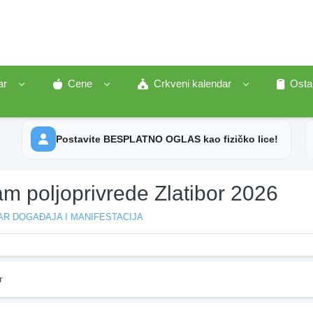
ar
Cene
Crkveni kalendar
Osta
Postavite BESPLATNO OGLAS kao fizičko lice!
m poljoprivrede Zlatibor 2026
R DOGAĐAJA I MANIFESTACIJA
r