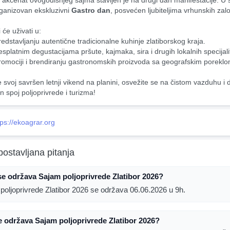
akcenat ovogodišnjeg sajma stavljen je na drugi dan manifestacije. U 
rganizovan ekskluzivni 
Gastro dan
, posvećen ljubiteljima vrhunskih zalo
 će uživati u:
edstavljanju autentične tradicionalne kuhinje zlatiborskog kraja.
splatnim degustacijama pršute, kajmaka, sira i drugih lokalnih specijali
romociji i brendiranju gastronomskih proizvoda sa geografskim poreklo
e svoj savršen letnji vikend na planini, osvežite se na čistom vazduhu i d
n spoj poljoprivrede i turizma!
tps://ekoagrar.org
postavljana pitanja
e održava Sajam poljoprivrede Zlatibor 2026?
poljoprivrede Zlatibor 2026 se održava 06.06.2026 u 9h.
 održava Sajam poljoprivrede Zlatibor 2026?