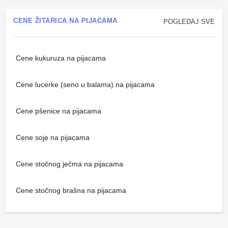
CENE ŽITARICA NA PIJACAMA
POGLEDAJ SVE
Cene kukuruza na pijacama
Cene lucerke (seno u balama) na pijacama
Cene pšenice na pijacama
Cene soje na pijacama
Cene stočnog ječma na pijacama
Cene stočnog brašna na pijacama