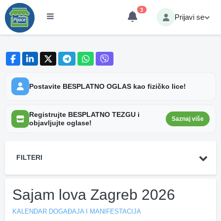
3
Prijavi se
Postavite BESPLATNO OGLAS kao fizičko lice!
Registrujte BESPLATNO TEZGU i
Saznaj više
objavljujte oglase!
FILTERI
Sajam lova Zagreb 2026
KALENDAR DOGAĐAJA I MANIFESTACIJA