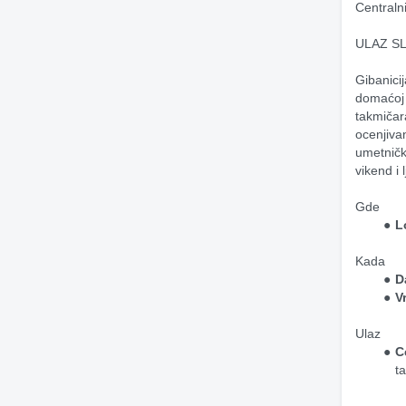
Centraln
ULAZ S
Gibanici
domaćoj g
takmičara
ocenjiva
umetničk
vikend i 
Gde
L
Kada
D
V
Ulaz
C
t