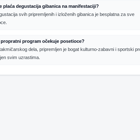
se plaća degustacija gibanica na manifestaciji?
ustacija svih pripremljenih i izloženih gibanica je besplatna za sve
oce.
 propratni program očekuje posetioce?
takmičarskog dela, pripremljen je bogat kulturno-zabavni i sportski 
en svim uzrastima.