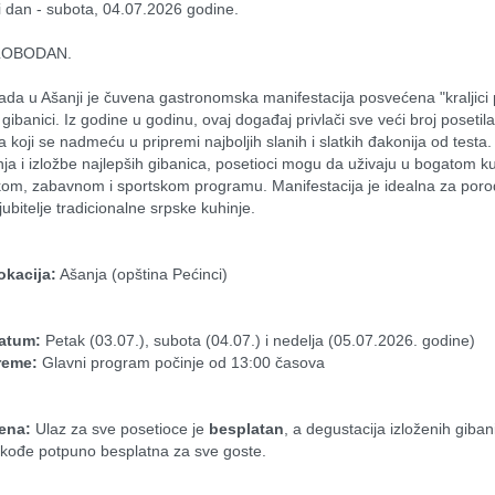
i dan - subota, 04.07.2026 godine.
LOBODAN.
jada u Ašanji je čuvena gastronomska manifestacija posvećena "kraljici p
ibanici. Iz godine u godinu, ovaj događaj privlači sve veći broj posetilac
 koji se nadmeću u pripremi najboljih slanih i slatkih đakonija od testa.
nja i izložbe najlepših gibanica, posetioci mogu da uživaju u bogatom ku
om, zabavnom i sportskom programu. Manifestacija je idealna za porod
ljubitelje tradicionalne srpske kuhinje.
okacija:
 Ašanja (opština Pećinci)
atum:
 Petak (03.07.), subota (04.07.) i nedelja (05.07.2026. godine)
reme:
 Glavni program počinje od 13:00 časova
ena:
 Ulaz za sve posetioce je 
besplatan
, a degustacija izloženih gibani
akođe potpuno besplatna za sve goste.