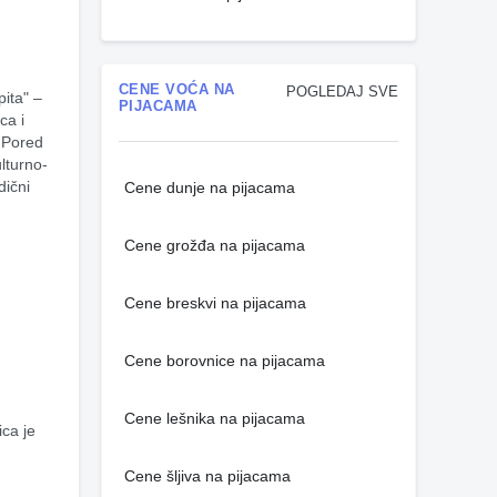
CENE VOĆA NA
POGLEDAJ SVE
ita" – 
PIJACAMA
a i 
 Pored 
lturno-
ični 
Cene dunje na pijacama
Cene grožđa na pijacama
Cene breskvi na pijacama
Cene borovnice na pijacama
Cene lešnika na pijacama
ca je 
Cene šljiva na pijacama