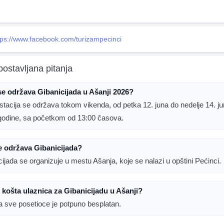
tps://www.facebook.com/turizampecinci
postavljana pitanja
e održava Gibanicijada u Ašanji 2026?
stacija se održava tokom vikenda, od petka 12. juna do nedelje 14. j
godine, sa početkom od 13:00 časova.
e održava Gibanicijada?
cijada se organizuje u mestu Ašanja, koje se nalazi u opštini Pećinci.
 košta ulaznica za Gibanicijadu u Ašanji?
a sve posetioce je potpuno besplatan.