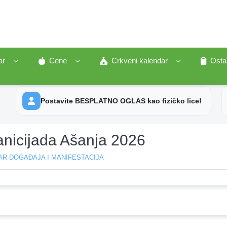
ar
Cene
Crkveni kalendar
Osta
Postavite BESPLATNO OGLAS kao fizičko lice!
anicijada Ašanja 2026
R DOGAĐAJA I MANIFESTACIJA