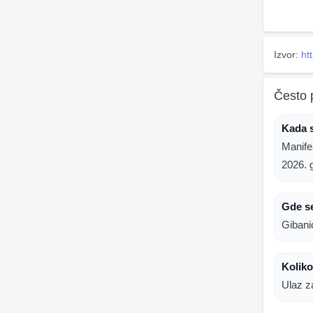
Izvor:
ht
Često 
Kada s
Manife
2026. 
Gde s
Gibani
Koliko
Ulaz z