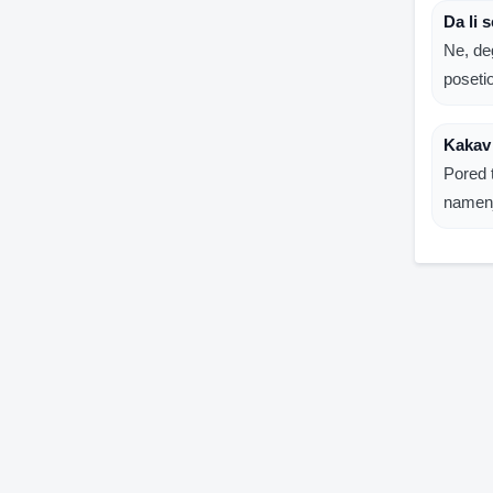
Da li 
Ne, deg
poseti
Kakav
Pored 
namenj