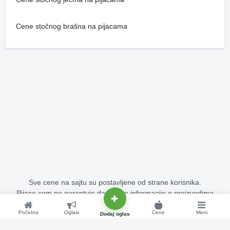
Cene stočnog brašna na pijacama
Sve cene na sajtu su postavljene od strane korisnika.
Pijace.com ne garantuje da su sve informacije o proizvodima
potpuno tačne i bez grešaka.
Početna
Oglasi
Cene
Meni
Copyright © 2015 - 2026 Pijace.com Sva prava su zadržana.
Dodaj oglas