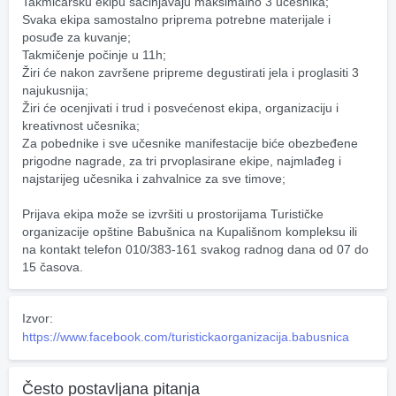
Takmičarsku ekipu sačinjavaju maksimalno 3 učesnika;
Svaka ekipa samostalno priprema potrebne materijale i 
posuđe za kuvanje;
Takmičenje počinje u 11h;
Žiri će nakon završene pripreme degustirati jela i proglasiti 3 
najukusnija;
Žiri će ocenjivati i trud i posvećenost ekipa, organizaciju i 
kreativnost učesnika;
Za pobednike i sve učesnike manifestacije biće obezbeđene 
prigodne nagrade, za tri prvoplasirane ekipe, najmlađeg i 
najstarijeg učesnika i zahvalnice za sve timove;
Prijava ekipa može se izvršiti u prostorijama Turističke 
organizacije opštine Babušnica na Kupališnom kompleksu ili 
na kontakt telefon 010/383-161 svakog radnog dana od 07 do 
15 časova.
Izvor:
https://www.facebook.com/turistickaorganizacija.babusnica
Često postavljana pitanja