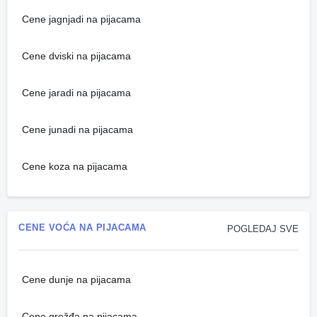
Cene jagnjadi na pijacama
Cene dviski na pijacama
Cene jaradi na pijacama
Cene junadi na pijacama
Cene koza na pijacama
CENE VOĆA NA PIJACAMA
POGLEDAJ SVE
Cene dunje na pijacama
Cene grožđa na pijacama