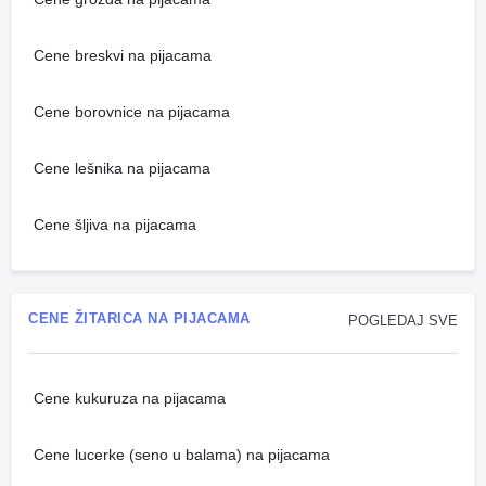
Cene breskvi na pijacama
Cene borovnice na pijacama
Cene lešnika na pijacama
Cene šljiva na pijacama
CENE ŽITARICA NA PIJACAMA
POGLEDAJ SVE
Cene kukuruza na pijacama
Cene lucerke (seno u balama) na pijacama