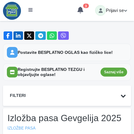
3
Prijavi se
Postavite BESPLATNO OGLAS kao fizičko lice!
Registrujte BESPLATNO TEZGU i
Saznaj više
objavljujte oglase!
FILTERI
Izložba pasa Gevgelija 2025
IZLOŽBE PASA