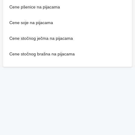
Cene pšenice na pijacama
Cene soje na pijacama
Cene stočnog ječma na pijacama
Cene stočnog brašna na pijacama