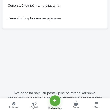
Cene stočnog ječma na pijacama
Cene stočnog brašna na pijacama
Sve cene na sajtu su postavljene od strane korisnika.
Pijace.com ne garantuje da su sve informacije o proizvodima
potpuno tačne i bez grešaka.
Početna
Oglasi
Cene
Meni
Copyright © 2015 - 2026 Pijace.com Sva prava su zadržana.
Dodaj oglas