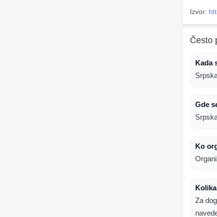
Izvor:
ht
Često 
Kada 
Srpska
Gde s
Srpska
Ko or
Organi
Kolika
Za dog
naved