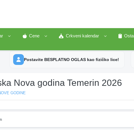
ar
Cene
Crkveni kalendar
Osta
Postavite BESPLATNO OGLAS kao fizičko lice!
ska Nova godina Temerin 2026
NOVE GODINE
n