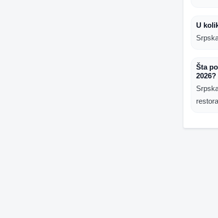
U koli
Srpska
Šta p
2026?
Srpska
restor