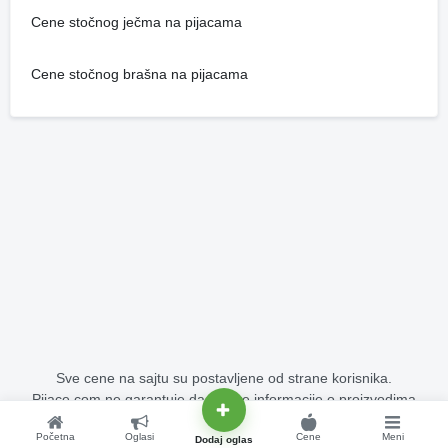
Cene stočnog ječma na pijacama
Cene stočnog brašna na pijacama
Sve cene na sajtu su postavljene od strane korisnika.
Pijace.com ne garantuje da su sve informacije o proizvodima
potpuno tačne i bez grešaka.
Početna
Oglasi
Cene
Meni
Copyright © 2015 - 2026 Pijace.com Sva prava su zadržana.
Dodaj oglas