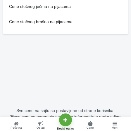
Cene stočnog ječma na pijacama
Cene stočnog brašna na pijacama
Sve cene na sajtu su postavljene od strane korisnika.
Pijace.com ne garantuje da su sve informacije o proizvodima
potpuno tačne i bez grešaka.
Početna
Oglasi
Cene
Meni
Copyright © 2015 - 2026 Pijace.com Sva prava su zadržana.
Dodaj oglas