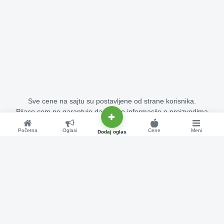
Sve cene na sajtu su postavljene od strane korisnika.
Pijace.com ne garantuje da su sve informacije o proizvodima
potpuno tačne i bez grešaka.
Početna
Oglasi
Cene
Meni
Copyright © 2015 - 2026 Pijace.com Sva prava su zadržana.
Dodaj oglas
Cene na pijacama - stoka, voće, povrće, žitarice
Facebook stranica Pijace.com
Instagram profil Pijace.com
X profil Pijace.com
Google pretraga za Pijace
YouTube kanal Pija
Pijace.com koristi cookie-je (kolačiće) da bi obezbedio optimalno
korisničko iskustvo naših posetilaca. Ako dalje nastavite
korišćenje sajta prihvatate cookie-je (kolačiće) i smatramo da
ste saglasni sa našom
Politikom privatnosti
i
Uslovima korišćenja