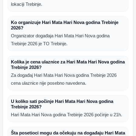
lokaciji Trebinje.
Ko organizuje Hari Mata Hari Nova godina Trebinje
2026?
Organizator događaja Hari Mata Hari Nova godina
Trebinje 2026 je TO Trebinje.
Kolika je cena ulaznice za Hari Mata Hari Nova godina
Trebinje 2026?
Za događaj Hari Mata Hari Nova godina Trebinje 2026
cena ulaznice nije posebno navedena.
U koliko sati počinje Hari Mata Hari Nova godina
Trebinje 2026?
Hari Mata Hari Nova godina Trebinje 2026 počinje u 21h.
Šta posetioci mogu da očekuju na događaju Hari Mata