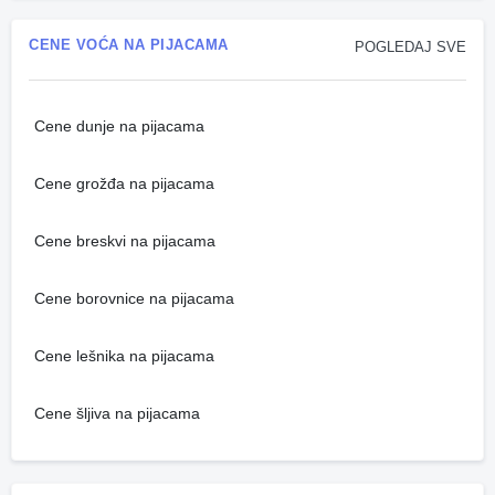
CENE VOĆA NA PIJACAMA
POGLEDAJ SVE
Cene dunje na pijacama
Cene grožđa na pijacama
Cene breskvi na pijacama
Cene borovnice na pijacama
Cene lešnika na pijacama
Cene šljiva na pijacama