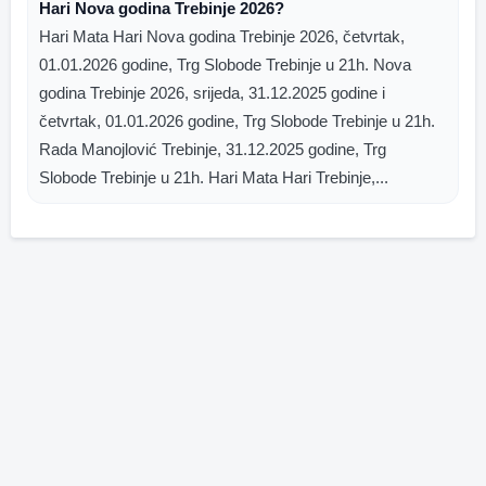
Hari Nova godina Trebinje 2026?
Hari Mata Hari Nova godina Trebinje 2026, četvrtak,
01.01.2026 godine, Trg Slobode Trebinje u 21h. Nova
godina Trebinje 2026, srijeda, 31.12.2025 godine i
četvrtak, 01.01.2026 godine, Trg Slobode Trebinje u 21h.
Rada Manojlović Trebinje, 31.12.2025 godine, Trg
Slobode Trebinje u 21h. Hari Mata Hari Trebinje,...