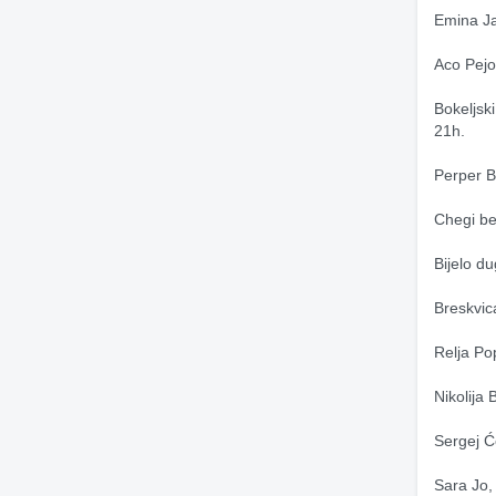
Emina Ja
Aco Pejo
Bokeljsk
21h.
Perper B
Chegi be
Bijelo d
Breskvic
Relja Po
Nikolija
Sergej Ć
Sara Jo,