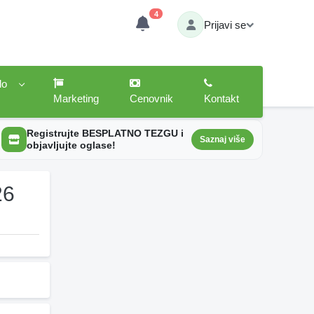
4
Prijavi se
lo
Marketing
Cenovnik
Kontakt
Registrujte BESPLATNO TEZGU i
Saznaj više
objavljujte oglase!
26