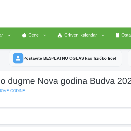
ar
Cene
Crkveni kalendar
Osta
Postavite BESPLATNO OGLAS kao fizičko lice!
elo dugme Nova godina Budva 20
NOVE GODINE