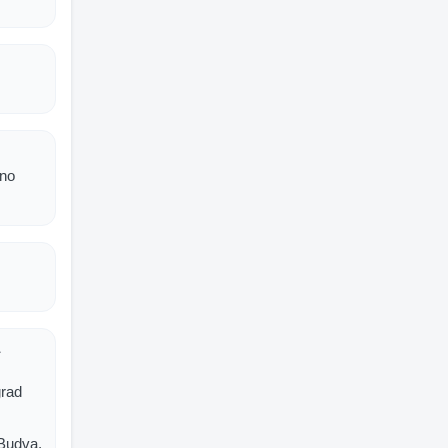
bno
a
grad
Budva,