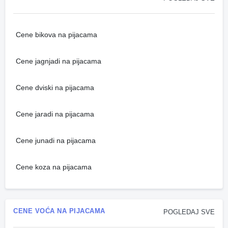
Cene bikova na pijacama
Cene jagnjadi na pijacama
Cene dviski na pijacama
Cene jaradi na pijacama
Cene junadi na pijacama
Cene koza na pijacama
CENE VOĆA NA PIJACAMA
POGLEDAJ SVE