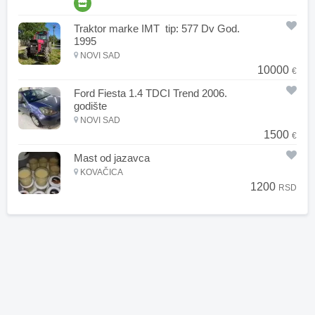
Traktor marke IMT tip: 577 Dv God.
1995
NOVI SAD
10000
€
Ford Fiesta 1.4 TDCI Trend 2006.
godište
NOVI SAD
1500
€
Mast od jazavca
KOVAČICA
1200
RSD