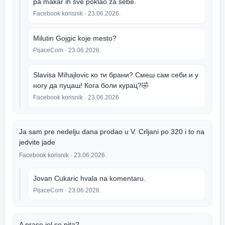
pa makar ih sve poklao za sebe.
Facebook korisnik
· 23.06.2026.
Milutin Gojgic koje mesto?
PijaceCom
· 23.06.2026.
Slavisa Mihajlovic ко ти брани? Смеш сам себи и у
ногу да пуцаш! Кога боли курац?🤣
Facebook korisnik
· 23.06.2026.
Ja sam pre nedelju dana prodao u V. Crljani po 320 i to na
jedvite jade
Facebook korisnik
· 23.06.2026.
Jovan Cukaric hvala na komentaru.
PijaceCom
· 23.06.2026.
A prase jel se pita?