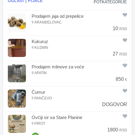
OGLASI | PIJACE
POTKATEGORIJE
Prodajem jaja od prepelice
ARANĐELOVAC
10
RSD
Kukuruz
KUZMIN
27
RSD
Prodajem mlinove za voće
APATIN
850
€
Ćumur
PANČEVO
DOGOVOR
Ovčiji sir sa Stare Planine
PIROT
1800
RSD