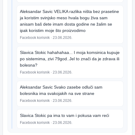
Aleksandar Savic VELIKA razlika ništa bez prasetine
ja koristim svinjsko meso hvala bogu živa sam
anisam baš dete imam dosta godine ne žalim se
ipak koristim moje što proizvodimo
Facebook korisnik
· 23.06.2026.
Slavica Stokic hahahahaa... I moja komsinica kupuje
po sistemima, zivi 79god..Jel to znači da je zdrava ili
bolesna?
Facebook korisnik
· 23.06.2026.
Aleksandar Savic Svako zasebe odluči sam
bolesnika ima svakojakih na sve strane
Facebook korisnik
· 23.06.2026.
Slavica Stokic pa ima to vam i pokusa vam reći
Facebook korisnik
· 23.06.2026.