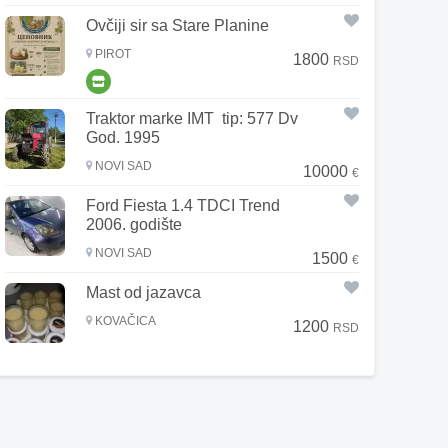
Ovčiji sir sa Stare Planine
PIROT
1800
RSD
Traktor marke IMT tip: 577 Dv
God. 1995
NOVI SAD
10000
€
Ford Fiesta 1.4 TDCI Trend
2006. godište
NOVI SAD
1500
€
Mast od jazavca
KOVAČICA
1200
RSD