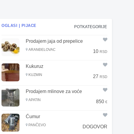
OGLASI | PIJACE
POTKATEGORIJE
Prodajem jaja od prepelice
ARANĐELOVAC
10
RSD
Kukuruz
KUZMIN
27
RSD
Prodajem mlinove za voće
APATIN
850
€
Ćumur
PANČEVO
DOGOVOR