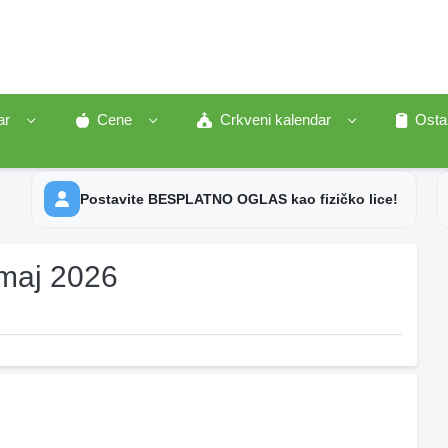
ar
Cene
Crkveni kalendar
Osta
Postavite BESPLATNO OGLAS kao fizičko lice!
maj 2026