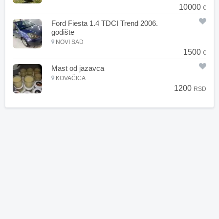
10000
€
Ford Fiesta 1.4 TDCI Trend 2006.
godište
NOVI SAD
1500
€
Mast od jazavca
KOVAČICA
1200
RSD