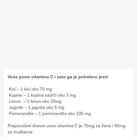
Voće puno vitamina C i zato ga je potrebno jesti:
 Kivi – 1 kivi oko 70 mg 
 Kupine – 1 kupina sadrži oko 3 mg 
 Limun  – 1 limun oko 20mg
 Jagode – 1 jagoda oko 5 mg
 Pomorandže – 1 pomorandža oko 100 mg
Preporučeni dnevni unos vitamina C je 75mg za žene i 90mg 
za muškarce. 