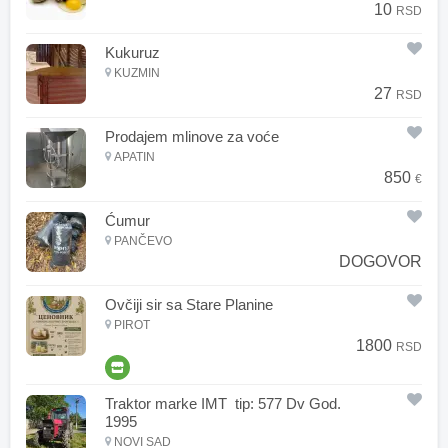
10
RSD
Kukuruz
KUZMIN
27
RSD
Prodajem mlinove za voće
APATIN
850
€
Ćumur
PANČEVO
DOGOVOR
Ovčiji sir sa Stare Planine
PIROT
1800
RSD
Traktor marke IMT tip: 577 Dv God.
1995
NOVI SAD