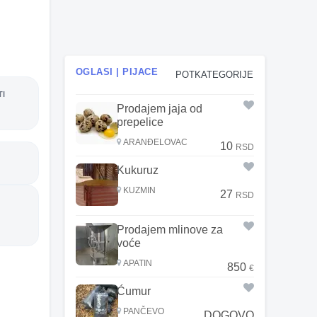
OGLASI | PIJACE
POTKATEGORIJE
TI
Prodajem jaja od
prepelice
ARANĐELOVAC
10
RSD
Kukuruz
KUZMIN
27
RSD
Prodajem mlinove za
voće
APATIN
850
€
Ćumur
PANČEVO
DOGOVO