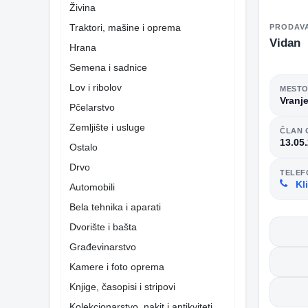
Živina
Traktori, mašine i oprema
PRODAV
Vidan
Hrana
Semena i sadnice
Lov i ribolov
MEST
Vranj
Pčelarstvo
Zemljište i usluge
ČLAN 
13.05
Ostalo
Drvo
TELEF
Kli
Automobili
Bela tehnika i aparati
Dvorište i bašta
Građevinarstvo
Kamere i foto oprema
Knjige, časopisi i stripovi
Kolekcionarstvo, nakit i antikviteti