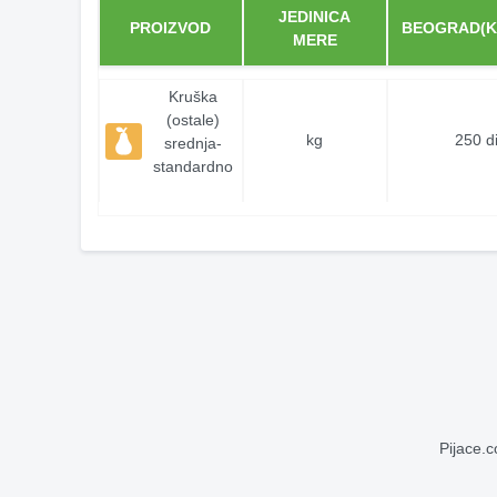
JEDINICA
PROIZVOD
BEOGRAD(K
MERE
Kruška
(ostale)
kg
250 d
srednja-
standardno
Pijace.c