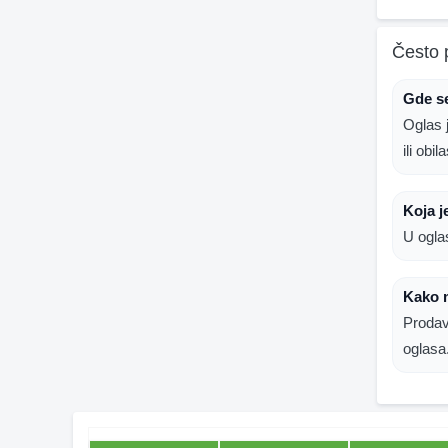
Često 
Gde se
Oglas 
ili obi
Koja j
U ogla
Kako 
Prodav
oglasa