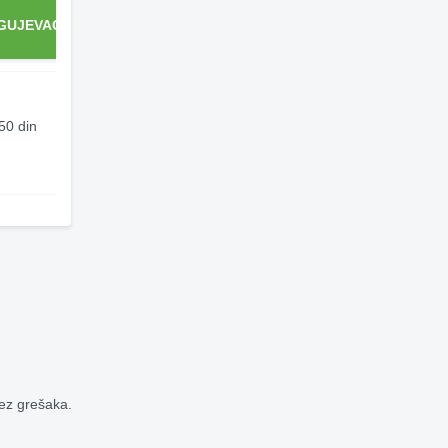
GUJEVAC
KRALJEVO
LOZNICA
NIŠ
50 din
200 din
200 din
180 din
bez grešaka.