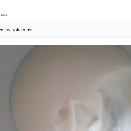
LASA
em svinjsku mast