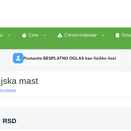
ar
Cene
Crkveni kalendar
Osta
Postavite BESPLATNO OGLAS kao fizičko lice!
njska mast
SLANINA
A
0
RSD