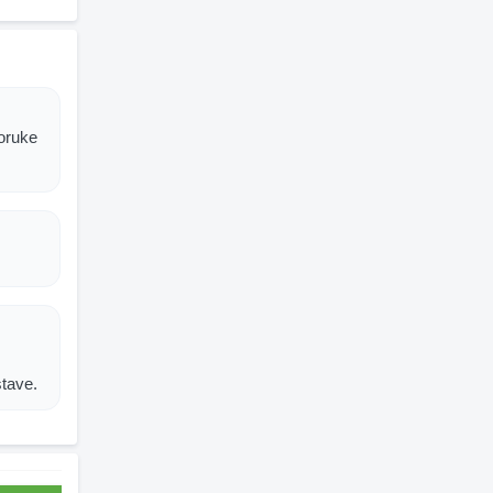
poruke
stave.