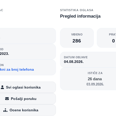
AC
STATISTIKA OGLASA
Pregled informacija
O
VIĐENO
PRA
e
286
0
OD
.2023.
DATUM OBJAVE
04.08.2026.
ON
kni za broj telefona
ISTIČE ZA
26 dana
03.09.2026.
Svi oglasi korisnika
Pošalji poruku
Ocene korisnika