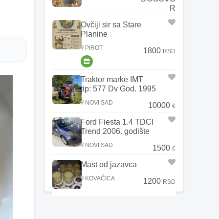
R
Ovčiji sir sa Stare
Planine
PIROT
1800
RSD
Traktor marke IMT
tip: 577 Dv God. 1995
NOVI SAD
10000
€
Ford Fiesta 1.4 TDCI
Trend 2006. godište
NOVI SAD
1500
€
Mast od jazavca
KOVAČICA
1200
RSD