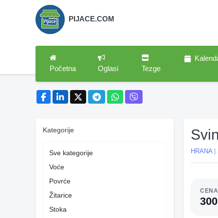
PIJACE.COM
Kalend
Početna
Oglasi
Tezge
Kategorije
Svi
HRANA
|
Sve kategorije
Voće
Povrće
CEN
Žitarice
30
Stoka