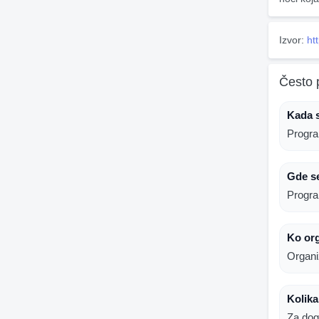
Izvor:
ht
Često 
Kada 
Progra
Gde s
Progra
Ko or
Organi
Kolik
Za dog