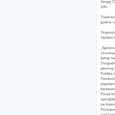
Sergej Ć
20h.
Tradicio
godine n
Organiza
Opštine B
„Spičansk
očuvanju 
ljetnje t
Ovogodiš
plesnog 
Publika ć
Panduric
popularn
kantauto
Pored bo
specijali
na kojem 
Pozivamo
noći koj