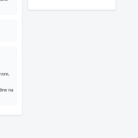
more,
dine na