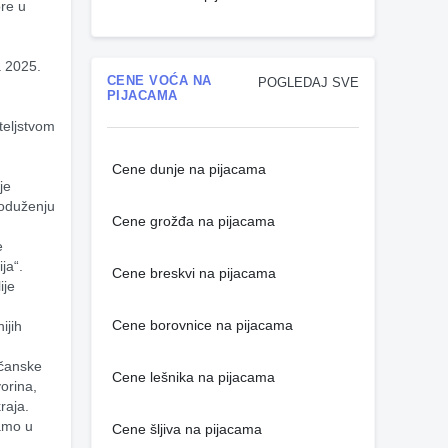
e u 
 2025. 
CENE VOĆA NA
POGLEDAJ SVE
PIJACAMA
eljstvom 
Cene dunje na pijacama
e 
roduženju 
Cene grožđa na pijacama
 
a“. 
Cene breskvi na pijacama
je 
 
Cene borovnice na pijacama
jih 
čanske 
Cene lešnika na pijacama
orina, 
raja.
amo u 
Cene šljiva na pijacama