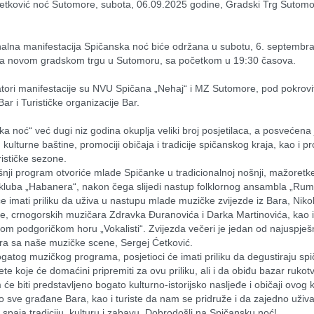
etković noć Sutomore, subota, 06.09.2025 godine, Gradski Trg Sutomor
nalna manifestacija Spičanska noć biće održana u subotu, 6. septembra
a novom gradskom trgu u Sutomoru, sa početkom u 19:30 časova.
tori manifestacije su NVU Spičana „Nehaj“ i MZ Sutomore, pod pokrovit
ar i Turističke organizacije Bar.
a noć“ već dugi niz godina okuplja veliki broj posjetilaca, a posvećena j
kulturne baštine, promociji običaja i tradicije spičanskog kraja, kao i p
urističke sezone.
nji program otvoriće mlade Spičanke u tradicionalnoj nošnji, mažoretke
kluba „Habanera“, nakon čega slijedi nastup folklornog ansambla „Rumij
e imati priliku da uživa u nastupu mlade muzičke zvijezde iz Bara, Nikoli
e, crnogorskih muzičara Zdravka Đuranovića i Darka Martinovića, kao i
om podgoričkom horu „Vokalisti“. Zvijezda večeri je jedan od najuspješni
ra sa naše muzičke scene, Sergej Ćetković.
gatog muzičkog programa, posjetioci će imati priliku da degustiraju spi
tete koje će domaćini pripremiti za ovu priliku, ali i da obiđu bazar rukotv
će biti predstavljeno bogato kulturno-istorijsko nasljeđe i običaji ovog k
 sve građane Bara, kao i turiste da nam se pridruže i da zajedno uživ
a spaja tradiciju, kulturu i zabavu. Dobrodošli na Spičansku noć!