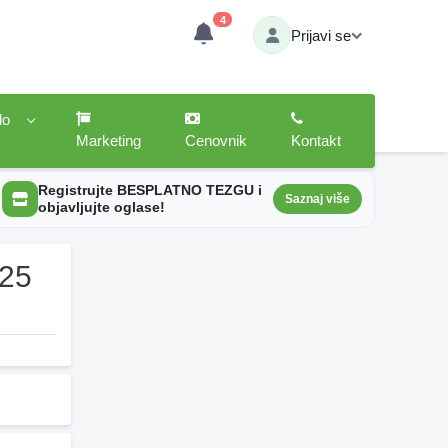
4
Prijavi se
lo
Marketing
Cenovnik
Kontakt
Registrujte BESPLATNO TEZGU i
Saznaj više
objavljujte oglase!
025