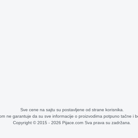
Sve cene na sajtu su postavljene od strane korisnika.
om ne garantuje da su sve informacije o proizvodima potpuno tačne i 
Copyright © 2015 - 2026 Pijace.com Sva prava su zadržana.
Cene na pijacama - stoka, voće, povrće, žitarice