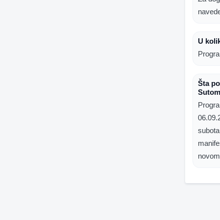
naved
U koli
Progra
Šta p
Sutom
Progra
06.09.
subota
manife
novom 