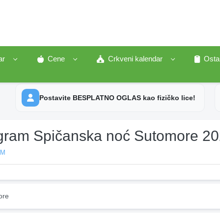
ar
Cene
Crkveni kalendar
Osta
Postavite BESPLATNO OGLAS kao fizičko lice!
gram Spičanska noć Sutomore 2
AM
ore