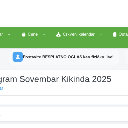
ar
Cene
Crkveni kalendar
Osta
Postavite BESPLATNO OGLAS kao fizičko lice!
gram Sovembar Kikinda 2025
AM
a