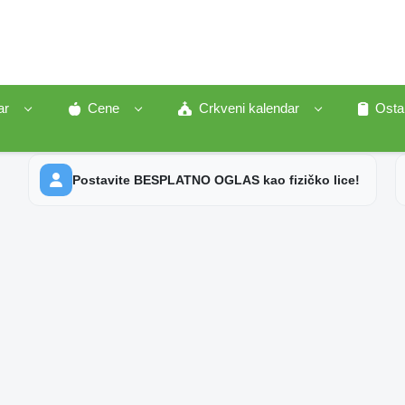
ar
Cene
Crkveni kalendar
Osta
Postavite BESPLATNO OGLAS kao fizičko lice!