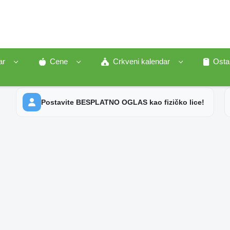
ar
Cene
Crkveni kalendar
Osta
Postavite BESPLATNO OGLAS kao fizičko lice!