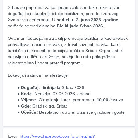
Srbac se priprema za još jedan veliki sportsko-rekreativni 
događaj koji okuplja ljubitelje biciklizma, prirode i zdravog 
života svih generacija. U 
nedjelju, 7. juna 2026. godine
, 
održaće se tradicionalna 
Biciklijada Srbac 2026
.
Ova manifestacija ima za cilj promociju biciklizma kao ekološki 
prihvatljivog načina prevoza, zdravih životnih navika, kao i 
turističkih i prirodnih potencijala opštine Srbac. Organizatori 
najavljuju odlično druženje, bezbjednu rutu prilagođenu 
rekreativcima i bogat prateći program.
Lokacija i satnica manifestacije
Događaj:
 Biciklijada Srbac 2026
Kada:
 Nedjelja, 07.06.2026. godine
Vrijeme:
 Okupljanje i start programa u 
10:00
 časova
Gde:
 Gradski trg, Srbac
Učešće:
 Besplatno i otvoreno za sve građane i goste
Izvor:
https://www.facebook.com/profile.php?