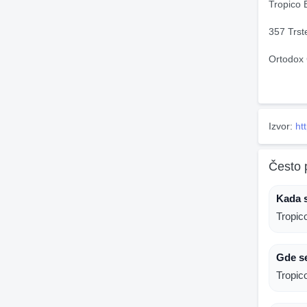
Tropico 
357 Trst
Ortodox 
Izvor:
ht
Često 
Kada s
Tropic
Gde s
Tropic