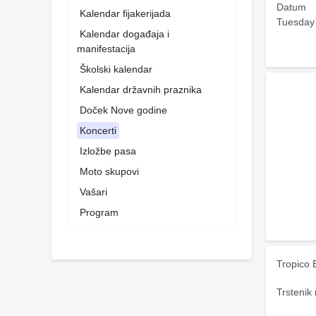
Datum
Kalendar fijakerijada
Tuesday
Kalendar događaja i
manifestacija
Školski kalendar
Kalendar državnih praznika
Doček Nove godine
Koncerti
Izložbe pasa
Moto skupovi
Vašari
Program
Tropico 
Trstenik