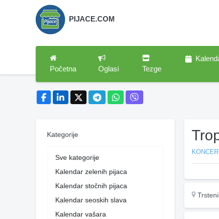
PIJACE.COM
Kalend
Početna
Oglasi
Tezge
Tro
Kategorije
KONCER
Sve kategorije
Kalendar zelenih pijaca
Kalendar stočnih pijaca
Trsteni
Kalendar seoskih slava
Kalendar vašara