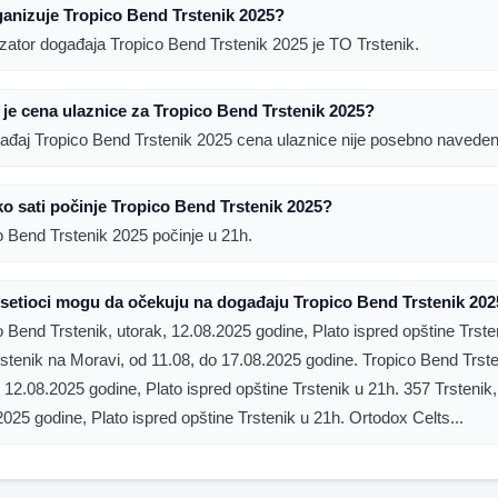
anizuje Tropico Bend Trstenik 2025?
zator događaja Tropico Bend Trstenik 2025 je TO Trstenik.
 je cena ulaznice za Tropico Bend Trstenik 2025?
ađaj Tropico Bend Trstenik 2025 cena ulaznice nije posebno naveden
ko sati počinje Tropico Bend Trstenik 2025?
o Bend Trstenik 2025 počinje u 21h.
setioci mogu da očekuju na događaju Tropico Bend Trstenik 20
o Bend Trstenik, utorak, 12.08.2025 godine, Plato ispred opštine Trste
rstenik na Moravi, od 11.08, do 17.08.2025 godine. Tropico Bend Trste
, 12.08.2025 godine, Plato ispred opštine Trstenik u 21h. 357 Trstenik,
2025 godine, Plato ispred opštine Trstenik u 21h. Ortodox Celts...