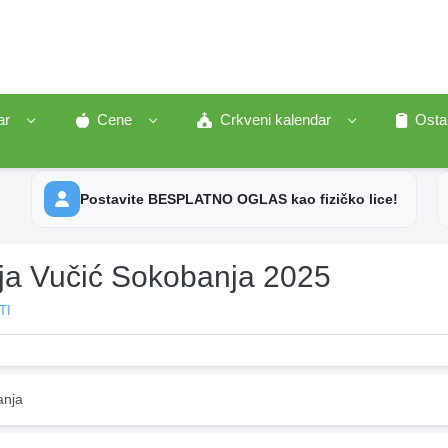
ar
Cene
Crkveni kalendar
Osta
Postavite BESPLATNO OGLAS kao fizičko lice!
ja Vučić Sokobanja 2025
TI
nja