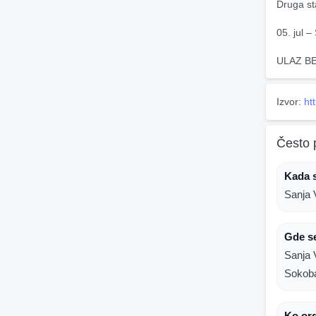
Druga st
05. jul –
ULAZ B
Izvor:
ht
Često 
Kada 
Sanja 
Gde s
Sanja 
Sokoba
Ko or