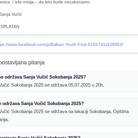
anica. I ista misija – da leto bude nezaboravno.
 Sanja Vučić
ESPLATAN
tps://www.facebook.com/p/Balkan-Youth-Fest-61557411128853/
postavljana pitanja
se održava Sanja Vučić Sokobanja 2025?
Vučić Sokobanja 2025 se održava 05.07.2025 u 20h.
e održava Sanja Vučić Sokobanja 2025?
Vučić Sokobanja 2025 se održava na lokaciji Sokobanja, Opština
nja.
ganizuje Sanja Vučić Sokobanja 2025?