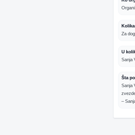
Organi
Kolika
Za dog
U koli
Sanja 
Šta p
Sanja 
zvezde
– San