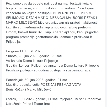
Pozivamo vas da budete naš gost na manifestaciji koja je 
bogata muzikom, sportom i dobrim provodom. Pored sjanih 
koncerata na kojima nastupaju NEVERNE BEBE, MIRZA 
SELIMOVIĆ, DEJAN MATIĆ, NEŠA GALIJA, BORIS REŽAK I 
MARKO MILOŠEVIĆ biće organizovan niz pratećih aktivnosti 
kao što su: međunarodni kup u ribolovu, rafting prelepim 
Limom, basket turnir 3x3, kup u paraglajdingu, kao i prigodan 
program promocije gastronomskih i domaćih proizvoda iz 
Prijepolja.
Program PP FEST 2025.
Subota, 28. jun 2025. godine, 20 sati
Velika sala Doma kulture Prijepolje
Godišnji koncert Folklornog ansambla Doma kulture Prijepolje
Proslava jubileja - 20 godina postojanja i uspešnog rada
Ponedeljak, 30. jun 2025. godine, 21 sat
Muzičko-poetsko veče POEZIJA I PESMA ŽIVOTA
Boris Režak i Marko Milošević
Utorak, 1. jul 2025. godine, 11 sati Prijepolje, 19 sati Brodarevo
Udruženje Prkos i Teatar Inat