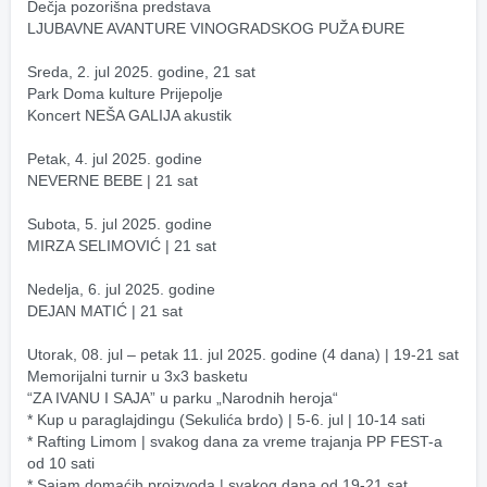
Dečja pozorišna predstava
LJUBAVNE AVANTURE VINOGRADSKOG PUŽA ĐURE
Sreda, 2. jul 2025. godine, 21 sat
Park Doma kulture Prijepolje
Koncert NEŠA GALIJA akustik
Petak, 4. jul 2025. godine
NEVERNE BEBE | 21 sat
Subota, 5. jul 2025. godine
MIRZA SELIMOVIĆ | 21 sat
Nedelja, 6. jul 2025. godine
DEJAN MATIĆ | 21 sat
Utorak, 08. jul – petak 11. jul 2025. godine (4 dana) | 19-21 sat
Memorijalni turnir u 3x3 basketu
“ZA IVANU I SAJA” u parku „Narodnih heroja“
* Kup u paraglajdingu (Sekulića brdo) | 5-6. jul | 10-14 sati   
* Rafting Limom | svakog dana za vreme trajanja PP FEST-a 
od 10 sati
* Sajam domaćih proizvoda | svakog dana od 19-21 sat