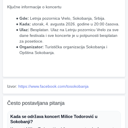
Ključne informacije o koncertu
Gde:
 Letnja pozornica Vrelo, Sokobanja, Srbija.
Kada:
 utorak, 4. avgusta 2026. godine u 20:00 časova.
Ulaz:
 Besplatan. Ulaz na Letnju pozornicu Vrelo za sve 
dane festivala i sve koncerte je u potpunosti besplatan 
za posetioce.
Organizator:
 Turistička organizacija Sokobanja i 
Opština Sokobanja.
Izvor:
https://www.facebook.com/tosokobanja
Često postavljana pitanja
Kada se održava koncert Milice Todorović u
Sokobanji?