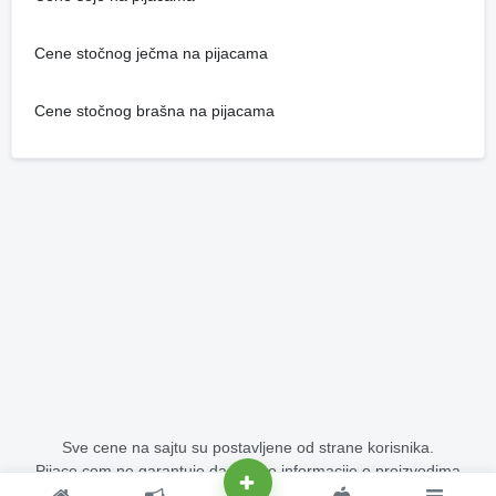
Cene stočnog ječma na pijacama
Cene stočnog brašna na pijacama
Sve cene na sajtu su postavljene od strane korisnika.
Pijace.com ne garantuje da su sve informacije o proizvodima
potpuno tačne i bez grešaka.