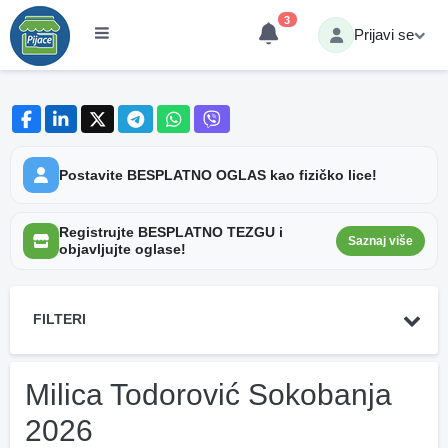
3
Prijavi se
Postavite BESPLATNO OGLAS kao fizičko lice!
Registrujte BESPLATNO TEZGU i
Saznaj više
objavljujte oglase!
FILTERI
Milica Todorović Sokobanja
2026