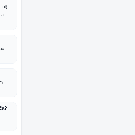
jul),
ula
kod
am
ača?