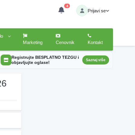
4
Prijavi se
lo
Marketing
Cenovnik
Kontakt
Registrujte BESPLATNO TEZGU i
Saznaj više
objavljujte oglase!
26