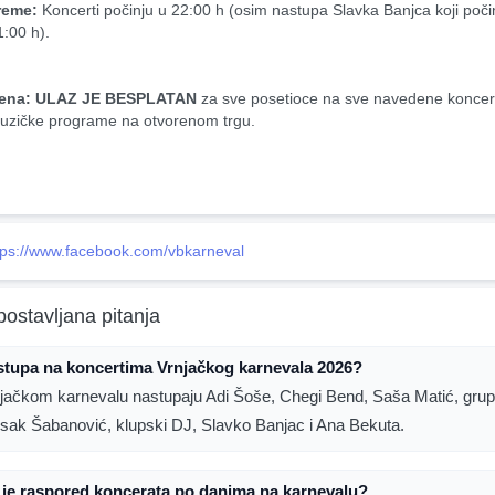
reme:
 Koncerti počinju u 22:00 h (osim nastupa Slavka Banjca koji počin
1:00 h).
ena:
ULAZ JE BESPLATAN
 za sve posetioce na sve navedene koncerte
uzičke programe na otvorenom trgu.
tps://www.facebook.com/vbkarneval
postavljana pitanja
stupa na koncertima Vrnjačkog karnevala 2026?
jačkom karnevalu nastupaju Adi Šoše, Chegi Bend, Saša Matić, gru
Isak Šabanović, klupski DJ, Slavko Banjac i Ana Bekuta.
je raspored koncerata po danima na karnevalu?