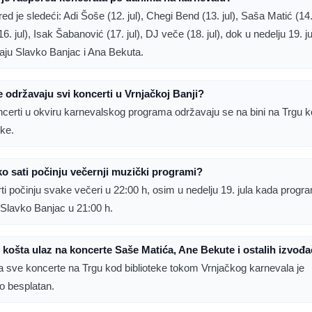
d je sledeći: Adi Šoše (12. jul), Chegi Bend (13. jul), Saša Matić (14. 
6. jul), Isak Šabanović (17. jul), DJ veče (18. jul), dok u nedelju 19. j
aju Slavko Banjac i Ana Bekuta.
 održavaju svi koncerti u Vrnjačkoj Banji?
ncerti u okviru karnevalskog programa održavaju se na bini na Trgu 
eke.
ko sati počinju večernji muzički programi?
ti počinju svake večeri u 22:00 h, osim u nedelju 19. jula kada progr
 Slavko Banjac u 21:00 h.
 košta ulaz na koncerte Saše Matića, Ane Bekute i ostalih izvođ
a sve koncerte na Trgu kod biblioteke tokom Vrnjačkog karnevala je
o besplatan.