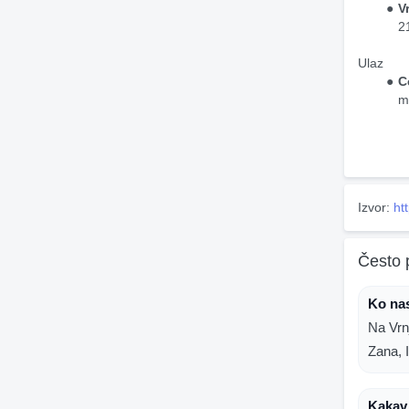
V
2
Ulaz
C
m
Izvor:
ht
Često 
Ko na
Na Vrn
Zana, 
Kakav 