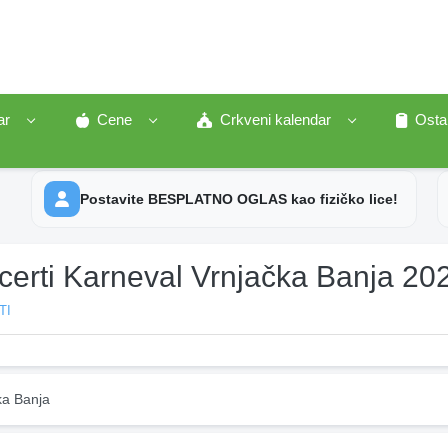
ar
Cene
Crkveni kalendar
Osta
Postavite BESPLATNO OGLAS kao fizičko lice!
certi Karneval Vrnjačka Banja 20
TI
ka Banja