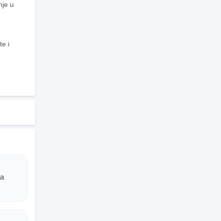
je u 
 i 
pa