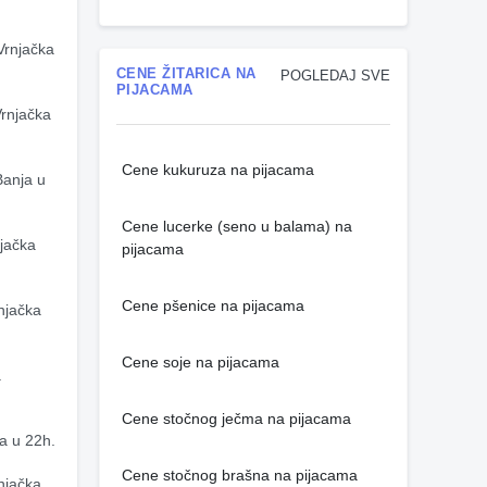
rnjačka 
CENE ŽITARICA NA
POGLEDAJ SVE
PIJACAMA
rnjačka 
Cene kukuruza na pijacama
anja u 
Cene lucerke (seno u balama) na
jačka 
pijacama
Cene pšenice na pijacama
njačka 
Cene soje na pijacama
 
Cene stočnog ječma na pijacama
a u 22h.
Cene stočnog brašna na pijacama
njačka 