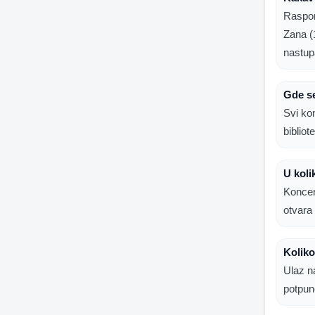
Raspore
Zana (1
nastup
Gde se
Svi ko
bibliot
U koli
Koncer
otvara
Koliko
Ulaz n
potpun