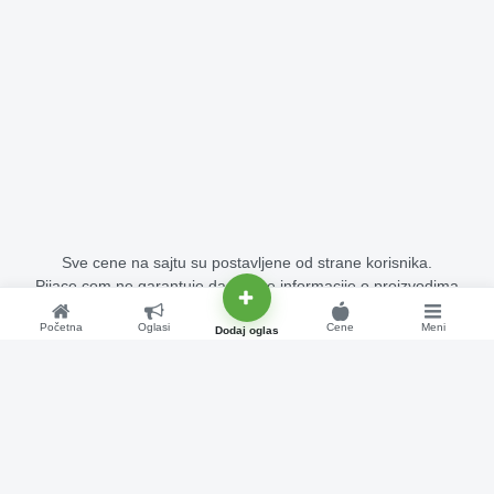
Sve cene na sajtu su postavljene od strane korisnika.
Pijace.com ne garantuje da su sve informacije o proizvodima
potpuno tačne i bez grešaka.
Početna
Oglasi
Cene
Meni
Copyright © 2015 - 2026 Pijace.com Sva prava su zadržana.
Dodaj oglas
Cene na pijacama - stoka, voće, povrće, žitarice
Facebook stranica Pijace.com
Instagram profil Pijace.com
X profil Pijace.com
Google pretraga za Pijace
YouTube kanal Pija
Pijace.com koristi cookie-je (kolačiće) da bi obezbedio optimalno
korisničko iskustvo naših posetilaca. Ako dalje nastavite
korišćenje sajta prihvatate cookie-je (kolačiće) i smatramo da