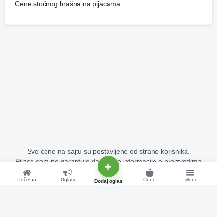
Cene stočnog brašna na pijacama
Sve cene na sajtu su postavljene od strane korisnika.
Pijace.com ne garantuje da su sve informacije o proizvodima
potpuno tačne i bez grešaka.
Početna
Oglasi
Cene
Meni
Copyright © 2015 - 2026 Pijace.com Sva prava su zadržana.
Dodaj oglas
Cene na pijacama - stoka, voće, povrće, žitarice